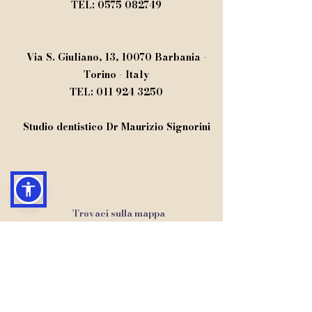
TEL:
0575 082749
Via S. Giuliano, 13, 10070 Barbania -
Torino - Italy
TEL:
011 924 3250
Studio dentistico Dr Maurizio Signorini​
Trovaci sulla mappa
Seguici su Facebook
Seguici su Instagram