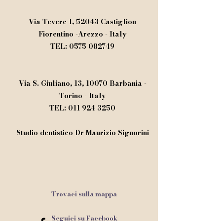
Via Tevere 1, 52043 Castiglion
Fiorentino -Arezzo - Italy
TEL:
0575 082749
Via S. Giuliano, 13, 10070 Barbania -
Torino - Italy
TEL:
011 924 3250
Studio dentistico Dr Maurizio Signorini​
Trovaci sulla mappa
Seguici su Facebook