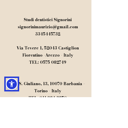
Studi dentistici Signorini
signorinimaurizio@gmail.com
3345445732
Via Tevere 1, 52043 Castiglion
Fiorentino -Arezzo - Italy
TEL:
0575 082749
Via S. Giuliano, 13, 10070 Barbania -
Torino - Italy
TEL:
011 924 3250
Studio dentistico Dr Maurizio Signorini​