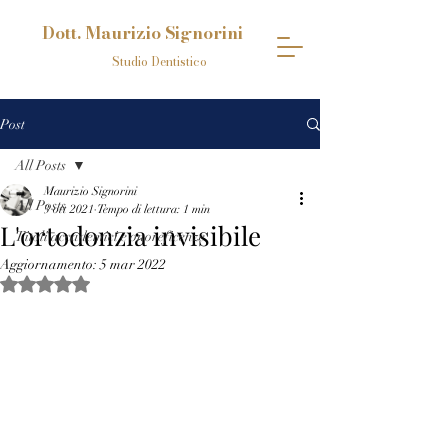
Dott. Maurizio Signorini
Studio Dentistico
Post
All Posts
Maurizio Signorini
All Posts
3 ott 2021
Tempo di lettura: 1 min
L'ortodonzia invisibile
Titoli accademici e onoreficenze
Aggiornamento:
5 mar 2022
Valutazione NaN stelle su 5.