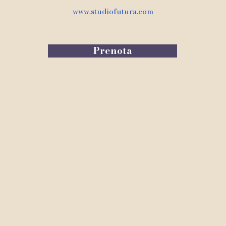
www.studiofutura.com
Prenota
om