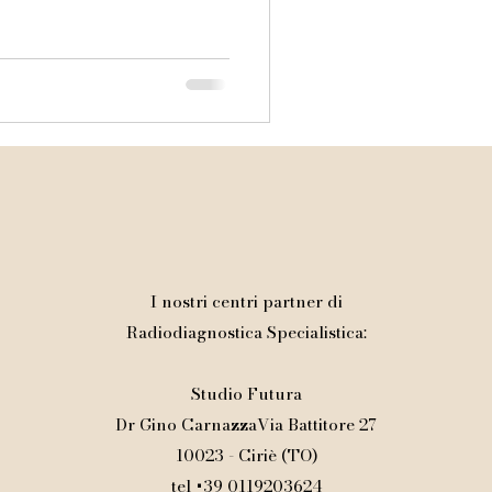
imaurizio@gmail.com
I nostri centri partner di
Radiodiagnostica Specialistica:
Studio Futura
Dr Gino CarnazzaVia Battitore 27
10023 - Ciriè (TO)
tel +39 0119203624