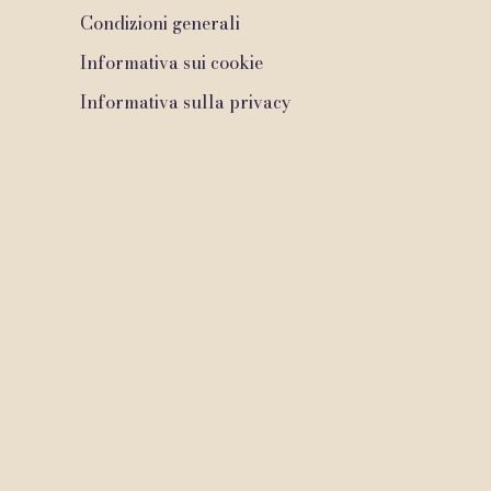
Condizioni generali
Informativa sui cookie
Informativa sulla privacy
2020 di Dr. Maurizio Signorini medico odontoiatra. Creato con Wix.c
Do Not Sell my Personal Information