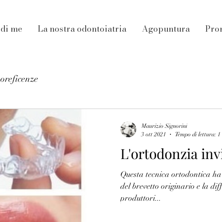
 di me
La nostra odontoiatria
Agopuntura
Pro
noreficenze
Maurizio Signorini
3 ott 2021
Tempo di lettura: 1
L'ortodonzia invi
Questa tecnica ortodontica ha 
del brevetto originario e la di
produttori...