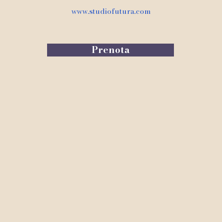
www.studiofutura.com
Prenota
om