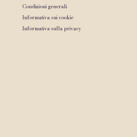
Condizioni generali
Informativa sui cookie
Informativa sulla privacy
2020 di Dr. Maurizio Signorini medico odontoiatra. Creato con Wix.c
Do Not Sell my Personal Information