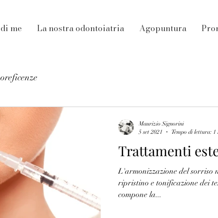
 di me
La nostra odontoiatria
Agopuntura
Pro
noreficenze
Maurizio Signorini
5 set 2021
Tempo di lettura: 1
Trattamenti este
L'armonizzazione del sorriso 
ripristino e tonificazione dei te
compone la...