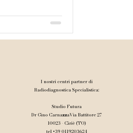
imaurizio@gmail.com
I nostri centri partner di
Radiodiagnostica Specialistica:
Studio Futura
Dr Gino CarnazzaVia Battitore 27
10023 - Ciriè (TO)
tel +39 0119203624