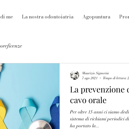
 di me
La nostra odontoiatria
Agopuntura
Pro
noreficenze
Maurizio Signorini
7 ago 2021
Tempo di lettura: 
La prevenzione d
cavo orale
Per oltre 15 anni ci siamo dedi
sistema di richiami periodici di
ha portato la...