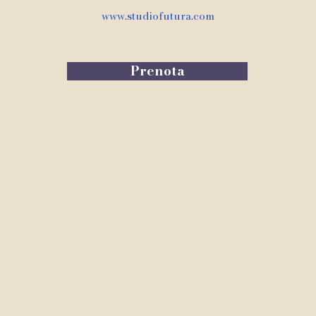
www.studiofutura.com
Prenota
om