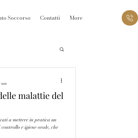
nto Soccorso
Contatti
More
2 min
elle malattie del
cati a mettere in pratica un
 controllo e igiene orale, che