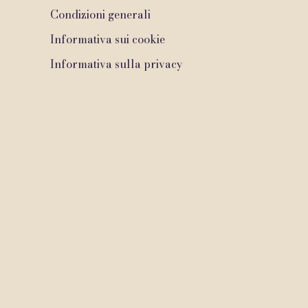
Condizioni generali
Informativa sui cookie
Informativa sulla privacy
2020 di Dr. Maurizio Signorini medico odontoiatra. Creato con Wix.c
Do Not Sell my Personal Information