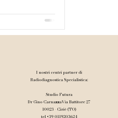
imaurizio@gmail.com
I nostri centri partner di
Radiodiagnostica Specialistica:
Studio Futura
Dr Gino CarnazzaVia Battitore 27
10023 - Ciriè (TO)
tel +39 0119203624