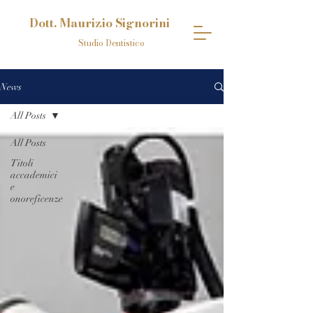
Dott. Maurizio Signorini
Studio Dentistico
News
All Posts
All Posts
Titoli
accademici
e
onoreficenze