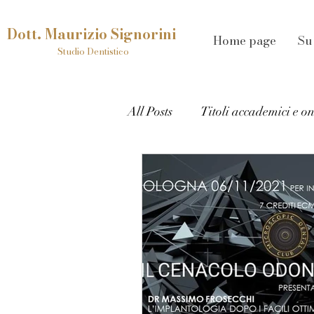
Dott. Maurizio Signorini
Home page
Su
Studio Dentistico
All Posts
Titoli accademici e o