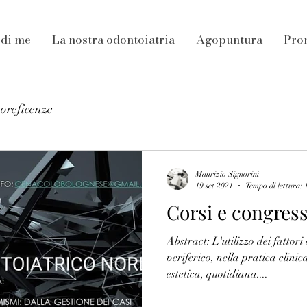
 di me
La nostra odontoiatria
Agopuntura
Pro
noreficenze
Maurizio Signorini
19 set 2021
Tempo di lettura: 
Corsi e congress
Abstract: L'utilizzo dei fattori
periferico, nella pratica clini
estetica, quotidiana....