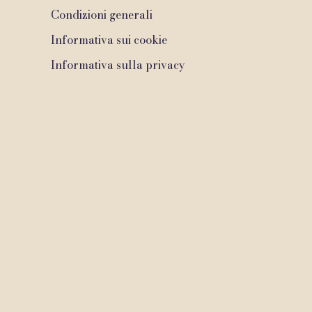
Condizioni generali
Informativa sui cookie
Informativa sulla privacy
2020 di Dr. Maurizio Signorini medico odontoiatra. Creato con Wix.c
Do Not Sell my Personal Information