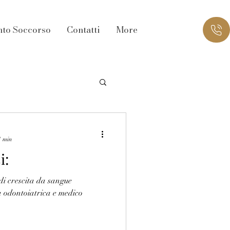
nto Soccorso
Contatti
More
1 min
i:
 di crescita da sangue
ca odontoiatrica e medico