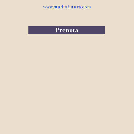
www.studiofutura.com
Prenota
om