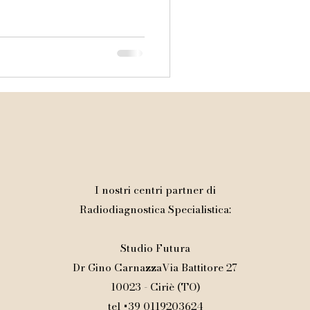
imaurizio@gmail.com
I nostri centri partner di
Radiodiagnostica Specialistica:
Studio Futura
Dr Gino CarnazzaVia Battitore 27
10023 - Ciriè (TO)
tel +39 0119203624